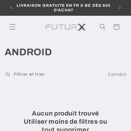
et
IE
LIVRAISON GRATUITE EN FR & BE DÈS 60€
passer
L
D'ACHAT
au
contenu
Panier
C
ANDROID
O
L
Filtrer et trier
0 produit
L
E
C
Aucun produit trouvé
Utiliser moins de filtres ou
T
tout supprimer