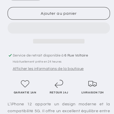
la
la
quantité
quantité
de
de
Ajouter au panier
iPhone
iPhone
12
12
Service de retrait disponible à
6 Rue Voltaire
Habituellement prête en 24 heures
Afficher les informations de la boutique
GARANTIE 1AN
RETOUR 14J
LIVRAISON 72H
L’iPhone 12 apporte un design moderne et la
compatibilité 5G. Il offre un excellent équilibre entre